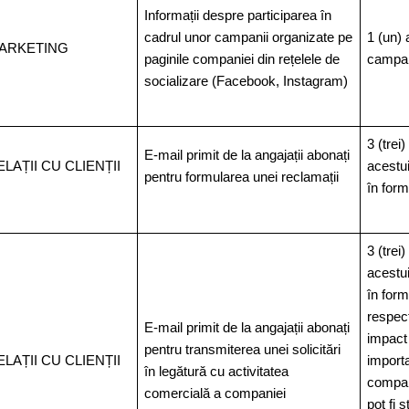
Informații despre participarea în
cadrul unor campanii organizate pe
1 (un) 
ARKETING
paginile companiei din rețelele de
campan
socializare (Facebook, Instagram)
3 (trei)
E-mail primit de la angajații abonați
ELAȚII CU CLIENȚII
acestui
pentru formularea unei reclamații
în form
3 (trei)
acestui
în form
respect
E-mail primit de la angajații abonați
impact
pentru transmiterea unei solicitări
ELAȚII CU CLIENȚII
importa
în legătură cu activitatea
compan
comercială a companiei
pot fi 