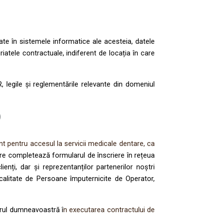
ate în sistemele informatice ale acesteia, datele
atele contractuale, indiferent de locația în care
 legile și reglementările relevante din domeniul
)
 pentru accesul la servicii medicale dentare, ca
ti care completează formularul de înscriere în rețeua
enți, dar și reprezentanților partenerilor noștri
 calitate de Persoane împuternicite de Operator,
orul dumneavoastră î
n executarea contractului de