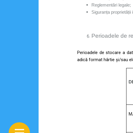
Reglementări legale;
Siguranța proprietății 
Perioadele de re
Perioadele de stocare a date
adică format hârtie și/sau ele
D
M