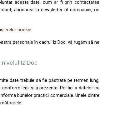
luntar aceste date, cum ar fi prin contactarea
tact, abonarea la newsletter-ul companiei, ori
ișierelor cookie.
oastră personale în cadrul IziDoc, vă rugăm să ne
 nivelul IziDoc
ite date trebuie să fie păstrate pe termen lung,
 conform legii și a prezentei Politici a datelor cu
onforma bunelor practici comerciale. Unele dintre
rmătoarele: