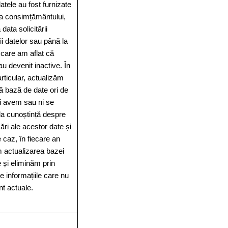
tele au fost furnizate
a consimțământului,
 data solicitării
ii datelor sau până la
 care am aflat că
au devenit inactive. În
rticular, actualizăm
ă bază de date ori de
ri avem sau ni se
la cunoștință despre
ări ale acestor date și
e caz, în fiecare an
 actualizarea bazei
 și eliminăm prin
e informațiile care nu
t actuale.