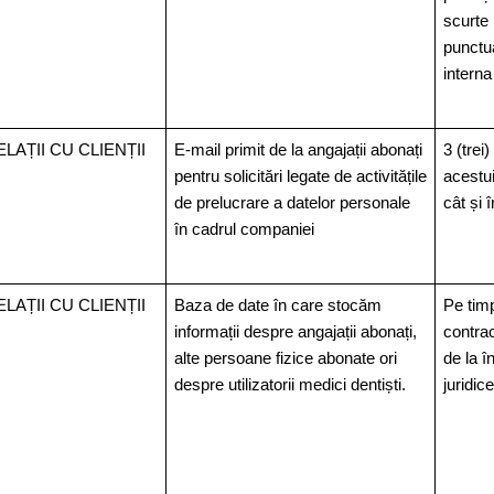
scurte 
punctua
interna
ELAȚII CU CLIENȚII
E-mail primit de la angajații abonați
3 (trei)
pentru solicitări legate de activitățile
acestui
de prelucrare a datelor personale
cât și 
în cadrul companiei
ELAȚII CU CLIENȚII
Baza de date în care stocăm
Pe timp
informații despre angajații abonați,
contrac
alte persoane fizice abonate ori
de la î
despre utilizatorii medici dentiști.
juridice