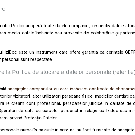
are
entei Politici acoperă toate datele companiei, respectiv datele stoc
s-media, datele închiriate sau provenite din colaborările și parteneri
ul IziDoc este un instrument care oferă garanția că cerințele GDPR,
r personal sunt respectate.
vire la Politica de stocare a datelor personale (retenție
bilă
angajaților companiilor cu care încheiem contracte de abonament
zatorilor vizitatori, altor utilizatori persoane fizice, medicilor dentiș
ra le creăm cont profesional, persoanelor juridice în calitate de cli
 Operatori de date cu caracter personal în relație cu Izidoc sau în
al privind Protecția Datelor.
personale numai în cazurile în care ne-au fost furnizate de angajat