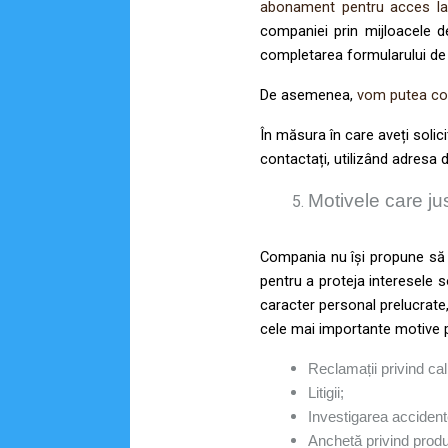
abonament pentru acces la 
companiei prin mijloacele d
completarea formularului de 
De asemenea,
vom putea cole
În măsura în care aveți soli
contactați, utilizând adresa
Motivele care ju
Compania nu își propune să 
pentru a proteja interesele s
caracter personal prelucrate
cele mai importante motive p
Reclamații privind cal
Litigii;
Investigarea acciden
Anchetă privind produ