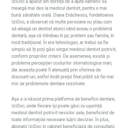
IziDoc a apărut din dorința de a ajuta oamenii să
meargă mai des la medicul dentist, pentru o mai
bună sănătate orală. Diana Enăchescu, fondatoarea
IziDoc, a observat că multe persoane nu știau cum
să aleagă un dentist atunci când aveau o problemă
dentară, așa că întrebau în jur, prieteni sau familia, în
mod tradițional. În era tehnologiei, ar trebui sa fie
simplu să îți poți găsi singur medicul dentist potrivit,
conform propriilor criterii. De asemenea, există și
problema percepției costurilor stomatologice mari,
dar aceasta poate fi atenuată prin oferirea de
discount-uri, astfel încât prețul final plătit să fie mai
mic iar problemele dentare rezolvate.
Așa s-a născut prima platforma de beneficii dentare,
IziDoc, unde fiecare își poate găsi cu ușurință
medicul dentist potrivit nevoilor sale, beneficiind de
toate informațiile necesare luării deciziei. În plus,
abonații IziDoc în cabinet beneficiază de consultații,