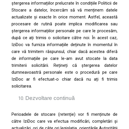
ștergerea informațiilor prelucrate în condițiile Politicii de
Stocare a datelor, încercăm să vă menținem datele
actualizate și exacte în orice moment. Astfel, această
procesare de rutină poate implica modificarea sau
ștergerea informațiilor personale pe care le procesăm,
după ce ați trimis o solicitare către noi. În acest caz,
IziDoc va furniza informațiile deținute în momentul în
care vă trimitem răspunsul, chiar dacă acestea diferă
de informațiile pe care le-am avut stocate la data
trimiterii solicitării. Rețineți că ștergerea datelor
dumneavoastră personale este o procedură pe care
IziDoc ar fi efectuat-o chiar dacă nu ați fi trimis
solicitarea.
Dezvoltare continuă
Perioadele de stocare (retenție) vor fi menținute de
către IziDoc care va efectua modificări, completări și
actualizări, ori de câte ori legislația, orientările Autorității