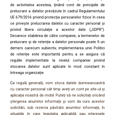
de activitatea acesteia, ținând cont de principiile de
prelucrare a datelor prevăzute în cadrul Regulamentului
UE 679/2016 privind protecția persoanelor fizice în ceea
ce privește prelucrarea datelor cu caracter personal și
privind libera circulație a acestor date („GDPR”).
Deoarece stabilirea de către companie, a termenelor de
prelucrare și de retenție a datelor personale poate fi un
demers oarecum subiectiv, implementarea unei Politici
de retenție este importantă pentru a se asigura că
regulile implementate la nivelul companiei privind
stocarea datelor sunt aplicate în mod constant în
întreaga organizație.
C
a regulă generală, vom stoca datele dumneavoastră
cu caracter personal cât timp aveți un cont pe site-ul și
aplicația noastră de mobil. Puteți să ne solicitați oricând
ștergerea anumitor informații și vom da curs acestor
solicitări, sub rezerva păstrării anumitor informații, în
situațiile în care legislația aplicabilă sau interesele