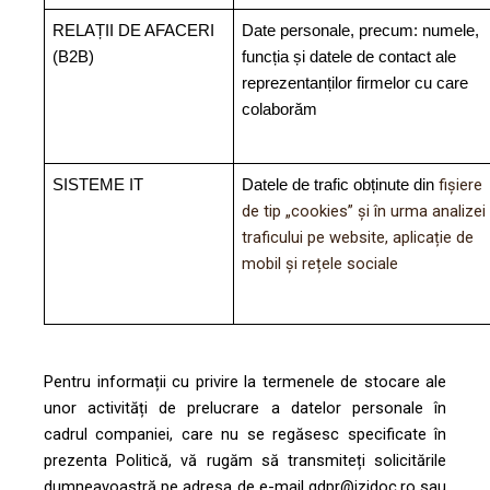
RELAȚII DE AFACERI
Date personale, precum: numele,
(B2B)
funcția și datele de contact ale
reprezentanților firmelor cu care
colaborăm
fișiere
SISTEME IT
Datele de trafic obținute din
de tip „cookies” și în urma analizei
traficului pe website, aplicație de
mobil și rețele sociale
Pentru informații cu privire la termenele de stocare ale
unor activități de prelucrare a datelor personale în
cadrul companiei, care nu se regăsesc specificate în
prezenta Politică, vă rugăm să transmiteți solicitările
dumneavoastră pe adresa de e-mail gdpr@izidoc.ro sau